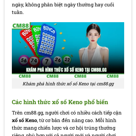
ngày, không phân biệt ngày thường hay cuối
tuần.
Khám phá hình thức xổ số Keno tại cm88.gg
Các hình thức xổ số Keno phổ biến
Trên cm88.gg, người chơi có nhiều cách tiếp cận
xổ số Keno
, từ cơ bản đến nâng cao. Mỗi hình
thức mang chiến lược và cơ hội trúng thưởng
riêng, phù hợp với cả người mới và người chơi