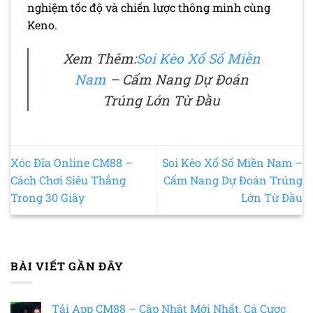
nghiệm tốc độ và chiến lược thông minh cùng
Keno.
Xem Thêm:
Soi Kèo Xổ Số Miền
Nam
– Cẩm Nang Dự Đoán
Trúng Lớn Từ Đầu
Xóc Đĩa Online CM88 –
Soi Kèo Xổ Số Miền Nam –
Cách Chơi Siêu Thắng
Cẩm Nang Dự Đoán Trúng
Trong 30 Giây
Lớn Từ Đầu
BÀI VIẾT GẦN ĐÂY
Tải App CM88 – Cập Nhật Mới Nhất, Cá Cược