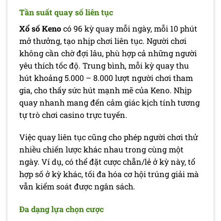
Tần suất quay số liên tục
Xổ số Keno
có 96 kỳ quay mỗi ngày, mỗi 10 phút
mở thưởng, tạo nhịp chơi liên tục. Người chơi
không cần chờ đợi lâu, phù hợp cả những người
yêu thích tốc độ. Trung bình, mỗi kỳ quay thu
hút khoảng 5.000 – 8.000 lượt người chơi tham
gia, cho thấy sức hút mạnh mẽ của Keno. Nhịp
quay nhanh mang đến cảm giác kịch tính tương
tự trò chơi casino trực tuyến.
Việc quay liên tục cũng cho phép người chơi thử
nhiều chiến lược khác nhau trong cùng một
ngày. Ví dụ, có thể đặt cược chẵn/lẻ ở kỳ này, tổ
hợp số ở kỳ khác, tối đa hóa cơ hội trúng giải mà
vẫn kiểm soát được ngân sách.
Đa dạng lựa chọn cược