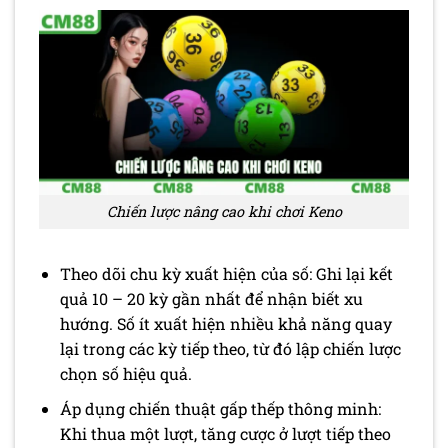
Chiến lược nâng cao khi chơi Keno
Theo dõi chu kỳ xuất hiện của số: Ghi lại kết
quả 10 – 20 kỳ gần nhất để nhận biết xu
hướng. Số ít xuất hiện nhiều khả năng quay
lại trong các kỳ tiếp theo, từ đó lập chiến lược
chọn số hiệu quả.
Áp dụng chiến thuật gấp thếp thông minh:
Khi thua một lượt, tăng cược ở lượt tiếp theo