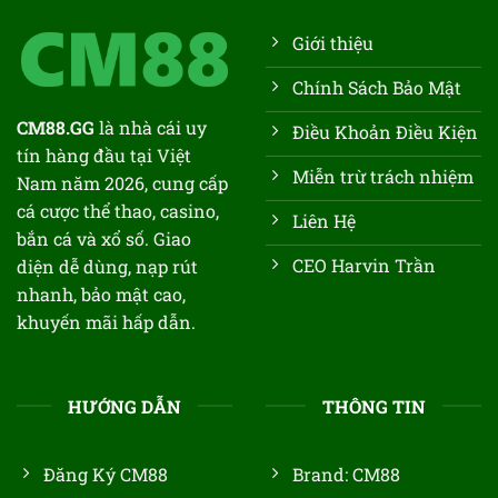
Giới thiệu
Chính Sách Bảo Mật
CM88.GG
là nhà cái uy
Điều Khoản Điều Kiện
tín hàng đầu tại Việt
Miễn trừ trách nhiệm
Nam năm 2026, cung cấp
cá cược thể thao, casino,
Liên Hệ
bắn cá và xổ số. Giao
CEO Harvin Trần
diện dễ dùng, nạp rút
nhanh, bảo mật cao,
khuyến mãi hấp dẫn.
HƯỚNG DẪN
THÔNG TIN
Đăng Ký CM88
Brand: CM88