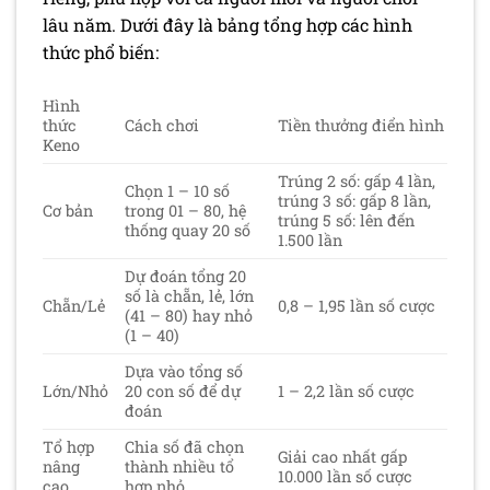
lâu năm. Dưới đây là bảng tổng hợp các hình
thức phổ biến:
Hình
thức
Cách chơi
Tiền thưởng điển hình
Keno
Trúng 2 số: gấp 4 lần,
Chọn 1 – 10 số
trúng 3 số: gấp 8 lần,
Cơ bản
trong 01 – 80, hệ
trúng 5 số: lên đến
thống quay 20 số
1.500 lần
Dự đoán tổng 20
số là chẵn, lẻ, lớn
Chẵn/Lẻ
0,8 – 1,95 lần số cược
(41 – 80) hay nhỏ
(1 – 40)
Dựa vào tổng số
Lớn/Nhỏ
20 con số để dự
1 – 2,2 lần số cược
đoán
Tổ hợp
Chia số đã chọn
Giải cao nhất gấp
nâng
thành nhiều tổ
10.000 lần số cược
cao
hợp nhỏ