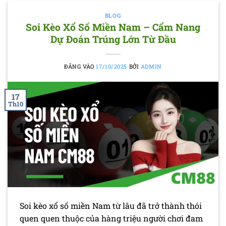
BLOG
Soi Kèo Xổ Số Miền Nam – Cẩm Nang
Dự Đoán Trúng Lớn Từ Đầu
ĐĂNG VÀO
17/10/2025
BỞI
ADMIN
17
Th10
Soi kèo xổ số miền Nam từ lâu đã trở thành thói
quen quen thuộc của hàng triệu người chơi đam