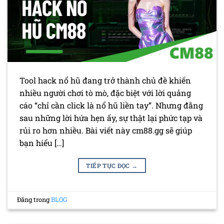
Tool hack nổ hũ đang trở thành chủ đề khiến
nhiều người chơi tò mò, đặc biệt với lời quảng
cáo “chỉ cần click là nổ hũ liền tay”. Nhưng đằng
sau những lời hứa hẹn ấy, sự thật lại phức tạp và
rủi ro hơn nhiều. Bài viết này cm88.gg sẽ giúp
bạn hiểu […]
TIẾP TỤC ĐỌC
→
Đăng trong
BLOG