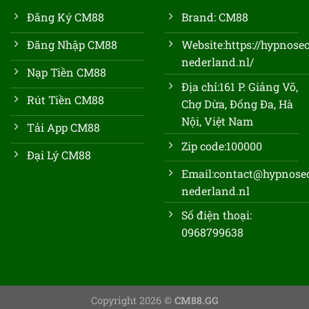
Đăng Ký CM88
Brand: CM88
Đăng Nhập CM88
Website:https://hypnos
nederland.nl/
Nạp Tiền CM88
Địa chỉ:161 P. Giảng Võ,
Rút Tiền CM88
Chợ Dừa, Đống Đa, Hà
Nội, Việt Nam
Tải App CM88
Zip code:100000
Đại Lý CM88
Email:
contact@hypnose
nederland.nl
Số điện thoại:
0968799638
Copyright 2026
© CM88.GG