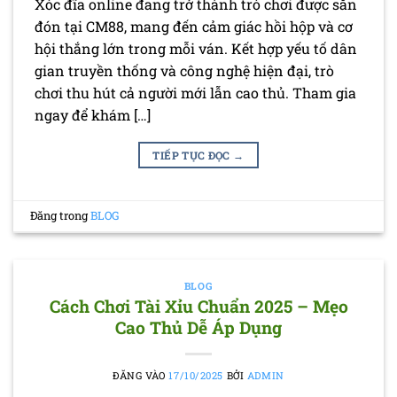
Xóc đĩa online đang trở thành trò chơi được săn
đón tại CM88, mang đến cảm giác hồi hộp và cơ
hội thắng lớn trong mỗi ván. Kết hợp yếu tố dân
gian truyền thống và công nghệ hiện đại, trò
chơi thu hút cả người mới lẫn cao thủ. Tham gia
ngay để khám […]
TIẾP TỤC ĐỌC
→
Đăng trong
BLOG
BLOG
Cách Chơi Tài Xỉu Chuẩn 2025 – Mẹo
Cao Thủ Dễ Áp Dụng
ĐĂNG VÀO
17/10/2025
BỞI
ADMIN