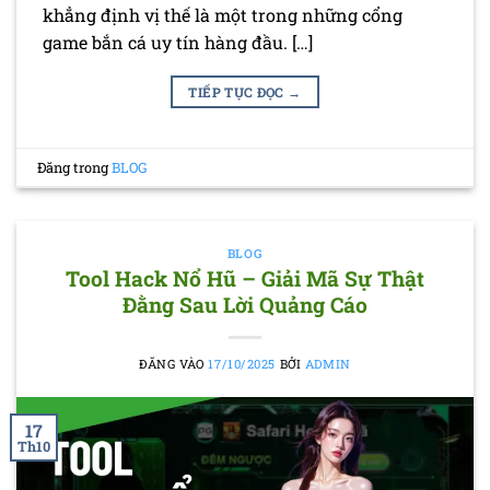
khẳng định vị thế là một trong những cổng
game bắn cá uy tín hàng đầu. […]
TIẾP TỤC ĐỌC
→
Đăng trong
BLOG
BLOG
Tool Hack Nổ Hũ – Giải Mã Sự Thật
Đằng Sau Lời Quảng Cáo
ĐĂNG VÀO
17/10/2025
BỞI
ADMIN
17
Th10