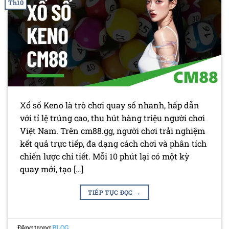
Th10
Xổ số Keno là trò chơi quay số nhanh, hấp dẫn
với tỉ lệ trúng cao, thu hút hàng triệu người chơi
Việt Nam. Trên cm88.gg, người chơi trải nghiệm
kết quả trực tiếp, đa dạng cách chơi và phân tích
chiến lược chi tiết. Mỗi 10 phút lại có một kỳ
quay mới, tạo […]
TIẾP TỤC ĐỌC
→
Đăng trong
BLOG