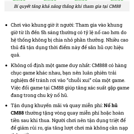
Bí quyết tăng khả năng thắng khi tham gia tại CM88
Chơi vào khung giờ ít người: Tham gia vào khung
giờ từ 1h đến 5h sáng thường có tỷ lệ nổ cao hơn do
hệ thống không bị chia nhỏ phần thưởng. Nhiều cao
thủ đã tận dụng thời điểm này để săn hũ cực hiệu
quả.
Không cố định một game duy nhất: CM888
có hàng
chục game khác nhau, bạn nên luân phiên trải
nghiệm để tránh rơi vào “chuỗi xui” của một game.
Việc đổi game tại CM88 giúp tăng xác suất gặp game
đang trong chu kỳ nổ hũ.
Tận dụng khuyến mãi và quay miễn phí:
Nổ hũ
CM88
thường tặng vòng quay miễn phí hoặc hoàn
tiền sau khi thua. Người chơi nên tận dụng triệt để
để giảm rủi ro, gia tăng lượt chơi mà không cần nạp