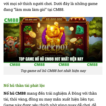
với mọi sở thích người chơi. Dưới đây là những game
đang “làm mưa làm gió” tại CM88.
Top game nổ hũ CM88 hot nhất hiện nay
Nổ hũ thần tài phát lộc
Nổ hũ CM88
mang đến trải nghiệm Á Đông với thần
tài, thỏi vàng, đồng xu may mắn xuất hiện liên tục.
Game này được yêu thích nhờ vòng quay dễ chơi, dễ