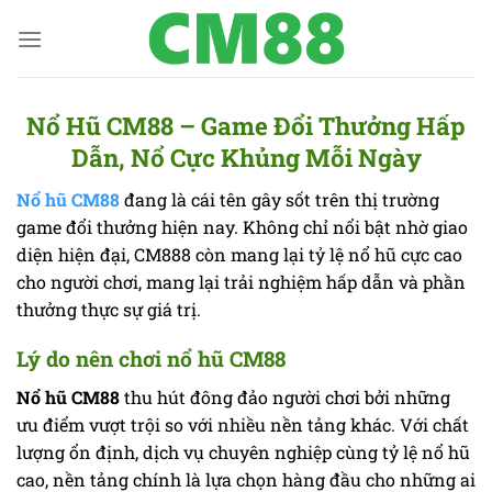
Bỏ
qua
nội
dung
Nổ Hũ CM88 – Game Đổi Thưởng Hấp
Dẫn, Nổ Cực Khủng Mỗi Ngày
Nổ hũ CM88
đang là cái tên gây sốt trên thị trường
game đổi thưởng hiện nay. Không chỉ nổi bật nhờ giao
diện hiện đại, CM888 còn mang lại tỷ lệ nổ hũ cực cao
cho người chơi, mang lại trải nghiệm hấp dẫn và phần
thưởng thực sự giá trị.
Lý do nên chơi nổ hũ CM88
Nổ hũ CM88
thu hút đông đảo người chơi bởi những
ưu điểm vượt trội so với nhiều nền tảng khác. Với chất
lượng ổn định, dịch vụ chuyên nghiệp cùng tỷ lệ nổ hũ
cao, nền tảng chính là lựa chọn hàng đầu cho những ai