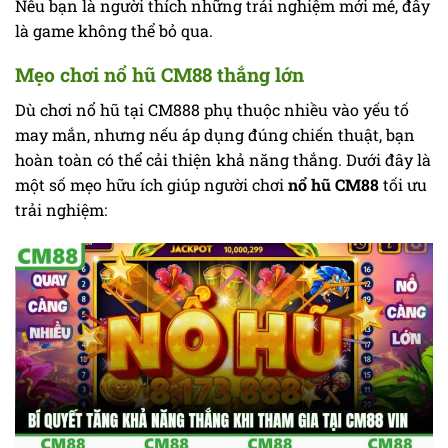
Nếu bạn là người thích những trải nghiệm mới mẻ, đây
là game không thể bỏ qua.
Mẹo chơi nổ hũ CM88 thắng lớn
Dù chơi nổ hũ tại CM888 phụ thuộc nhiều vào yếu tố
may mắn, nhưng nếu áp dụng đúng chiến thuật, bạn
hoàn toàn có thể cải thiện khả năng thắng. Dưới đây là
một số mẹo hữu ích giúp người chơi
nổ hũ CM88
tối ưu
trải nghiệm: