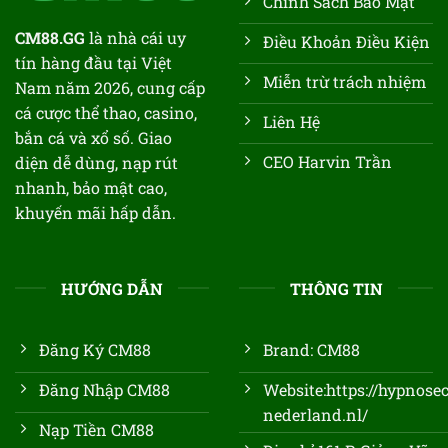
Chính Sách Bảo Mật
CM88.GG
là nhà cái uy
Điều Khoản Điều Kiện
tín hàng đầu tại Việt
Miễn trừ trách nhiệm
Nam năm 2026, cung cấp
cá cược thể thao, casino,
Liên Hệ
bắn cá và xổ số. Giao
CEO Harvin Trần
diện dễ dùng, nạp rút
nhanh, bảo mật cao,
khuyến mãi hấp dẫn.
HƯỚNG DẪN
THÔNG TIN
Đăng Ký CM88
Brand: CM88
Đăng Nhập CM88
Website:https://hypnos
nederland.nl/
Nạp Tiền CM88