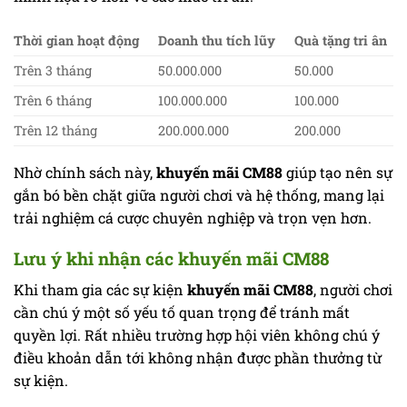
Thời gian hoạt động
Doanh thu tích lũy
Quà tặng tri ân
Trên 3 tháng
50.000.000
50.000
Trên 6 tháng
100.000.000
100.000
Trên 12 tháng
200.000.000
200.000
Nhờ chính sách này,
khuyến mãi CM88
giúp tạo nên sự
gắn bó bền chặt giữa người chơi và hệ thống, mang lại
trải nghiệm cá cược chuyên nghiệp và trọn vẹn hơn.
Lưu ý khi nhận các khuyến mãi CM88
Khi tham gia các sự kiện
khuyến mãi CM88
, người chơi
cần chú ý một số yếu tố quan trọng để tránh mất
quyền lợi. Rất nhiều trường hợp hội viên không chú ý
điều khoản dẫn tới không nhận được phần thưởng từ
sự kiện.