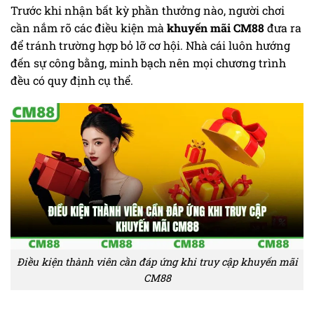
Trước khi nhận bất kỳ phần thưởng nào, người chơi
cần nắm rõ các điều kiện mà
khuyến mãi CM88
đưa ra
để tránh trường hợp bỏ lỡ cơ hội. Nhà cái luôn hướng
đến sự công bằng, minh bạch nên mọi chương trình
đều có quy định cụ thể.
Điều kiện thành viên cần đáp ứng khi truy cập khuyến mãi
CM88