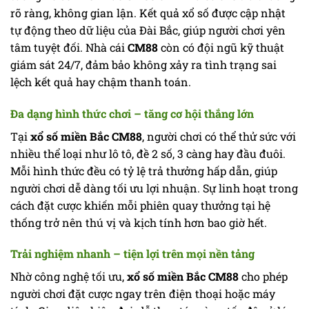
rõ ràng, không gian lận. Kết quả xổ số được cập nhật
tự động theo dữ liệu của Đài Bắc, giúp người chơi yên
tâm tuyệt đối. Nhà cái
CM88
còn có đội ngũ kỹ thuật
giám sát 24/7, đảm bảo không xảy ra tình trạng sai
lệch kết quả hay chậm thanh toán.
Đa dạng hình thức chơi – tăng cơ hội thắng lớn
Tại
xổ số miền Bắc CM88
, người chơi có thể thử sức với
nhiều thể loại như lô tô, đề 2 số, 3 càng hay đầu đuôi.
Mỗi hình thức đều có tỷ lệ trả thưởng hấp dẫn, giúp
người chơi dễ dàng tối ưu lợi nhuận. Sự linh hoạt trong
cách đặt cược khiến mỗi phiên quay thưởng tại hệ
thống trở nên thú vị và kịch tính hơn bao giờ hết.
Trải nghiệm nhanh – tiện lợi trên mọi nền tảng
Nhờ công nghệ tối ưu,
xổ số miền Bắc CM88
cho phép
người chơi đặt cược ngay trên điện thoại hoặc máy